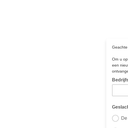
Geachte 
Om u opt
een nieu
ontvange
Bedrij
Geslac
De